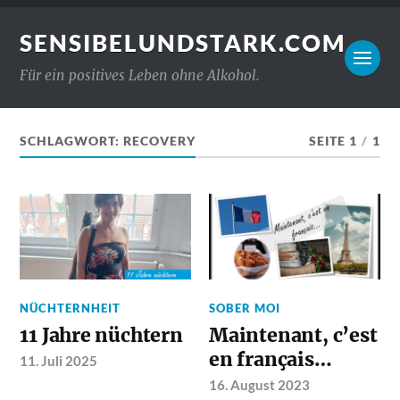
SENSIBELUNDSTARK.COM
Für ein positives Leben ohne Alkohol.
SCHLAGWORT:
RECOVERY
SEITE 1
/
1
NÜCHTERNHEIT
SOBER MOI
11 Jahre nüchtern
Maintenant, c’est
en français…
11. Juli 2025
16. August 2023