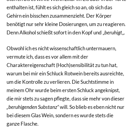
enthalten ist, fühlt es sich gleich so an, ob sich das
Gehirn ein bisschen zusammenzieht. Der Körper
benötigt nur sehr kleine Dosierungen, um zu reagieren.
Denn Alkohol schießt sofort in den Kopf und „
beruhigt
„.
Obwohl ich es nicht wissenschaftlich untermauern,
vermute ich, dass es vor allem mit der
Charaktereigenschaft (Hoch)sensibilität zu tun hat,
warum bei mir ein Schluck Rotwein bereits ausreichte,
um die Kontrolle zu verlieren. Die Suchtstimme in
meinem Ohr wurde beim ersten Schluck angeknipst,
die mir stets zu sagen pflegte, dass sie mehr von dieser
„beruhigenden Substanz“
will. So blieb es eben nicht nur
bei diesem Glas Wein, sondern es wurde stets die
ganze Flasche.