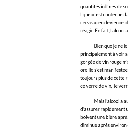
quantités infîmes de su
liqueur est contenue da
cerveau en devienne obn
réagir. En fait ,l’alcoo
Bien que je ne le sou
principalement à voir a
gorgée de vin rouge m’a
oreille s’est manifestée
toujours plus de cette «
ce verre de vin, le ver
Mais l’alcool a aussi 
d’assurer rapidement u
boivent une bière après 
diminue après environ d