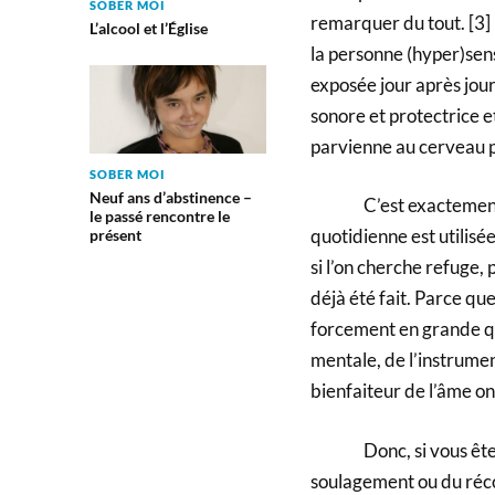
SOBER MOI
remarquer du tout. [3] 
L’alcool et l’Église
la personne (hyper)sensi
exposée jour après jour
sonore et protectrice e
parvienne au cerveau p
SOBER MOI
Neuf ans d’abstinence –
C’est exactement là q
le passé rencontre le
quotidienne est utilisée
présent
si l’on cherche refuge, p
déjà été fait. Parce que
forcement en grande qu
mentale, de l’instrumen
bienfaiteur de l’âme on
Donc, si vous êtes (h
soulagement ou du récon