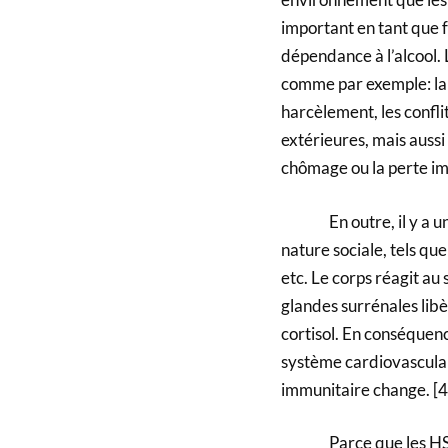
important en tant que 
dépendance à l’alcool. 
comme par exemple: la s
harcèlement, les confli
extérieures, mais aussi l
chômage ou la perte i
En outre, il y a une p
nature sociale, tels que
etc. Le corps réagit au s
glandes surrénales libè
cortisol. En conséquen
système cardiovasculai
immunitaire change. [4
Parce que les HSP ont