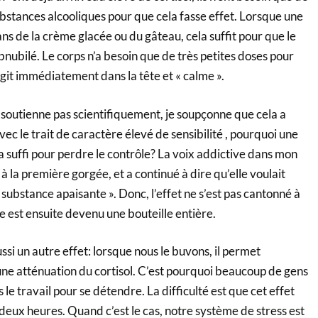
bstances alcooliques pour que cela fasse effet. Lorsque une
ns de la crème glacée ou du gâteau, cela suffit pour que le
ubilé. Le corps n’a besoin que de très petites doses pour
l agit immédiatement dans la tête et « calme ».
tienne pas scientifiquement, je soupçonne que cela a
vec le trait de caractère élevé de sensibilité , pourquoi une
 suffi pour perdre le contrôle? La voix addictive dans mon
 à la première gorgée, et a continué à dire qu’elle voulait
 substance apaisante ». Donc, l’effet ne s’est pas cantonné à
re est ensuite devenu une bouteille entière.
un autre effet: lorsque nous le buvons, il permet
ne atténuation du cortisol. C’est pourquoi beaucoup de gens
le travail pour se détendre. La difficulté est que cet effet
eux heures. Quand c’est le cas, notre système de stress est