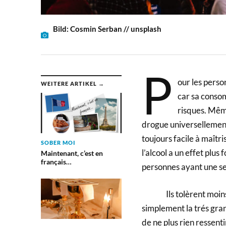
Bild: Cosmin Serban // unsplash
P
our les perso
WEITERE ARTIKEL →
car sa conso
risques. Même
drogue universellement
toujours facile à maîtr
SOBER MOI
l’alcool a un effet plus
Maintenant, c’est en
français…
personnes ayant une sen
Ils tolèrent moins, re
simplement la trés gra
de ne plus rien ressentir