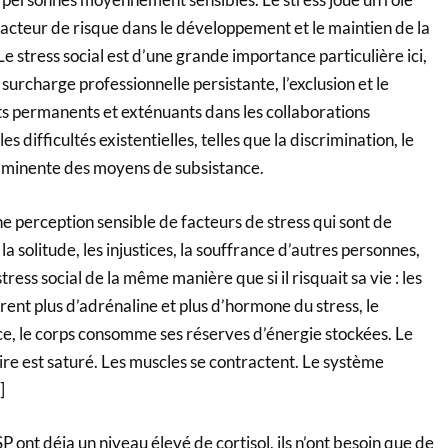
facteur de risque dans le développement et le maintien de la
Le stress social est d’une grande importance particulière ici,
urcharge professionnelle persistante, l’exclusion et le
ts permanents et exténuants dans les collaborations
es difficultés existentielles, telles que la discrimination, le
mminente des moyens de subsistance.
erception sensible de facteurs de stress qui sont de
 la solitude, les injustices, la souffrance d’autres personnes,
tress social de la même manière que si il risquait sa vie : les
rent plus d’adrénaline et plus d’hormone du stress, le
ce, le corps consomme ses réserves d’énergie stockées. Le
re est saturé. Les muscles se contractent. Le système
]
 déja un niveau élevé de cortisol, ils n’ont besoin que de