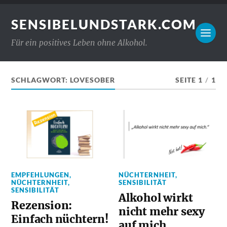
SENSIBELUNDSTARK.COM
Für ein positives Leben ohne Alkohol.
SCHLAGWORT:
LOVESOBER
SEITE 1
/
1
EMPFEHLUNGEN
,
NÜCHTERNHEIT
,
NÜCHTERNHEIT
,
SENSIBILITÄT
SENSIBILITÄT
Alkohol wirkt
Rezension:
nicht mehr sexy
Einfach nüchtern!
auf mich.