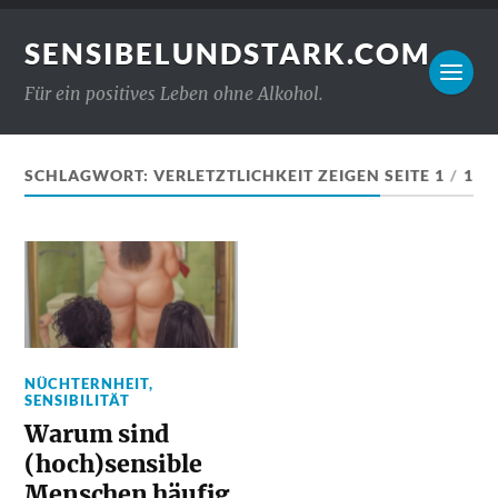
SENSIBELUNDSTARK.COM
Für ein positives Leben ohne Alkohol.
SCHLAGWORT:
VERLETZTLICHKEIT ZEIGEN
SEITE 1
/
1
NÜCHTERNHEIT
,
SENSIBILITÄT
Warum sind
(hoch)sensible
Menschen häufig