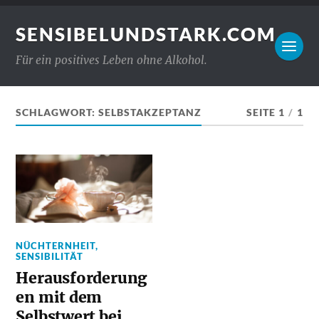
SENSIBELUNDSTARK.COM
Für ein positives Leben ohne Alkohol.
SCHLAGWORT:
SELBSTAKZEPTANZ
SEITE 1
/
1
NÜCHTERNHEIT
,
SENSIBILITÄT
Herausforderung
en mit dem
Selbstwert bei