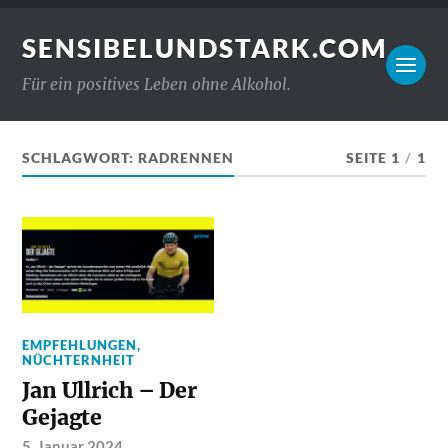
SENSIBELUNDSTARK.COM
Für ein positives Leben ohne Alkohol.
SCHLAGWORT:
RADRENNEN
SEITE 1
/
1
EMPFEHLUNGEN
,
NÜCHTERNHEIT
Jan Ullrich – Der
Gejagte
5. Januar 2024