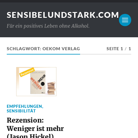
SENSIBELUNDSTARK.COM
Für ein positives Leben ohne Alkohol.
SCHLAGWORT:
OEKOM VERLAG
SEITE 1
/
1
EMPFEHLUNGEN
,
SENSIBILITÄT
Rezension:
Weniger ist mehr
(Jason Hickel)