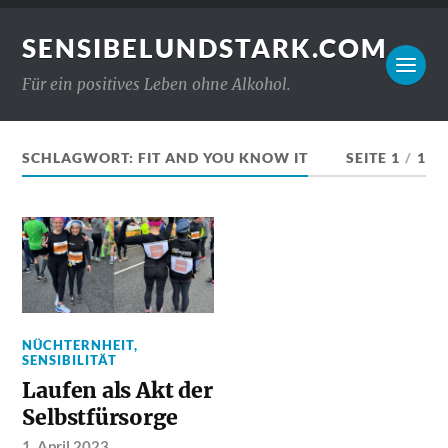
SENSIBELUNDSTARK.COM
Für ein positives Leben ohne Alkohol.
SCHLAGWORT:
FIT AND YOU KNOW IT
SEITE 1
/
1
NÜCHTERNHEIT
,
SENSIBILITÄT
Laufen als Akt der
Selbstfürsorge
1. April 2023