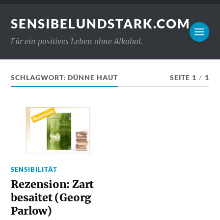
SENSIBELUNDSTARK.COM
Für ein positives Leben ohne Alkohol.
SCHLAGWORT:
DÜNNE HAUT
SEITE 1
/
1
SENSIBILITÄT
Rezension: Zart
besaitet (Georg
Parlow)