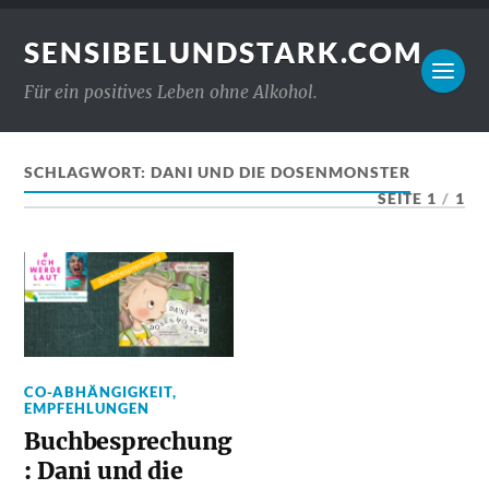
SENSIBELUNDSTARK.COM
Für ein positives Leben ohne Alkohol.
SCHLAGWORT:
DANI UND DIE DOSENMONSTER
SEITE 1
/
1
CO-ABHÄNGIGKEIT
,
EMPFEHLUNGEN
Buchbesprechung
: Dani und die