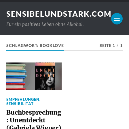
SENSIBELUNDSTARK.COM
Für ein positives Leben ohne Alkohol.
SCHLAGWORT:
BOOKLOVE
SEITE 1
/
1
EMPFEHLUNGEN
,
SENSIBILITÄT
Buchbesprechung
: Unentdeckt
(Gabriela Wiener)